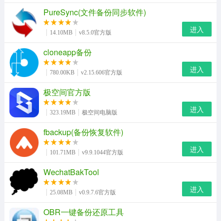
PureSync(文件备份同步软件)
进入
14.10MB
v8.5.0官方版
cloneapp备份
进入
780.00KB
v2.15.606官方版
极空间官方版
进入
323.19MB
极空间电脑版
fbackup(备份恢复软件)
进入
101.71MB
v9.9.1044官方版
WechatBakTool
进入
25.08MB
v0.9.7.6官方版
OBR一键备份还原工具