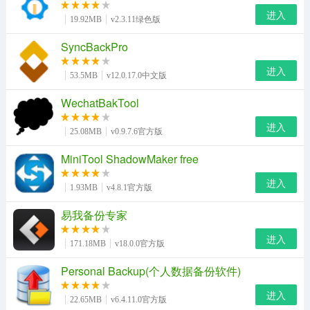
进入
19.92MB
v2.3.11绿色版
SyncBackPro
进入
53.5MB
v12.0.17.0中文版
WechatBakTool
进入
25.08MB
v0.9.7.6官方版
MiniTool ShadowMaker free
进入
1.93MB
v4.8.1官方版
易我备份专家
进入
171.18MB
v18.0.0官方版
Personal Backup(个人数据备份软件)
进入
22.65MB
v6.4.11.0官方版