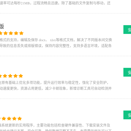
输速率可达每秒21MB，过程流畅且迅捷。除了基础的文件复制与移动，还
方版
e对新型文件格式的支持，编辑及保存 docx、 xlsx等格式文档，解决了不同版本间交换
导致的信息丢失或排版错误，保持内容完整性，支持多语言环境，适配各
统版本，在原有基础上优化多项功能，提升运行效率与稳定性，强化了安全防护，
动速度更快，资源占用更低，减少卡顿现象，新增诊断工具可自动检测并
)是一款帮助电脑系统更新的实用程序，主要功能包括检查硬件兼容性、下载安装文件及