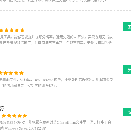
并给出建议方案，安全可靠，确保数据完整不丢失，有需要的朋友可以下
4
的视频画质修复工具，能够智能提升视频分辨率。运用先进的AI算法，实现视频无损放
显著改善视频清晰度，让画面细节更丰富、色彩更真实。无论是模糊的低
ll文件、运行库、 net、DirectX这些，还能处理错误代码。用起来特别
里的信息输进去，搜对应的组件就行。
式版
：
 USB3 0驱动，能把累积更新封装到Install wim文件里，满足打补丁的
ows Server 2008 R2 SP