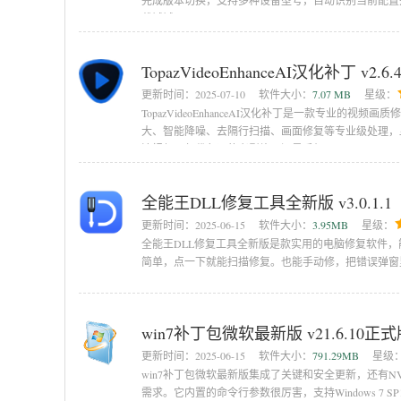
完成版本切换，支持多种设备型号，自动识别当前配置
载试试。
TopazVideoEnhanceAI汉化补丁 v2.6.
更新时间：
2025-07-10
软件大小：
7.07 MB
星级：
TopazVideoEnhanceAI汉化补丁是一款专业
大、智能降噪、去隔行扫描、画面修复等专业级处理，
清视频、年代久远的老影片，还是手机
全能王DLL修复工具全新版 v3.0.1.1
更新时间：
2025-06-15
软件大小：
3.95MB
星级：
全能王DLL修复工具全新版是款实用的电脑修复软件，能修d
简单，点一下就能扫描修复。也能手动修，把错误弹窗
win7补丁包微软最新版 v21.6.10正
更新时间：
2025-06-15
软件大小：
791.29MB
星级
win7补丁包微软最新版集成了关键和安全更新，还有NVMe
需求。它内置的命令行参数很厉害，支持Windows 7 SP1和Wind