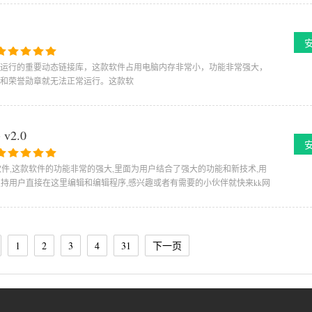
的软件和游戏运行的重要动态链接库，这款软件占用电脑内存非常小，功能非常强大，
戏尘埃2和荣誉勋章就无法正常运行。这款软
 v2.0
型软件,这款软件的功能非常的强大,里面为用户结合了强大的功能和新技术,用
持用户直接在这里编辑和编辑程序,感兴趣或者有需要的小伙伴就快来kk网
1
2
3
4
31
下一页