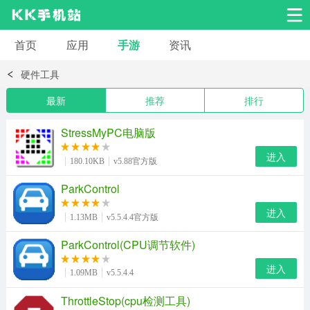
首页
应用
手游
资讯
安卓应用
安卓游戏
硬件工具
系统工具
交友聊天
影音播放
最新
推荐
排行
小说漫画
学习教育
效率办公
StressMyPC电脑版
进入
180.10KB
v5.88官方版
拍摄美化
生活服务
浏览下载
ParkControl
进入
运动健身
地图导航
网络购物
1.13MB
v5.5.4.4官方版
ParkControl(CPU调节软件)
金融理财
新闻资讯
游戏辅助
进入
1.09MB
v5.5.4.4
安卓其它
ThrottleStop(cpu检测工具)