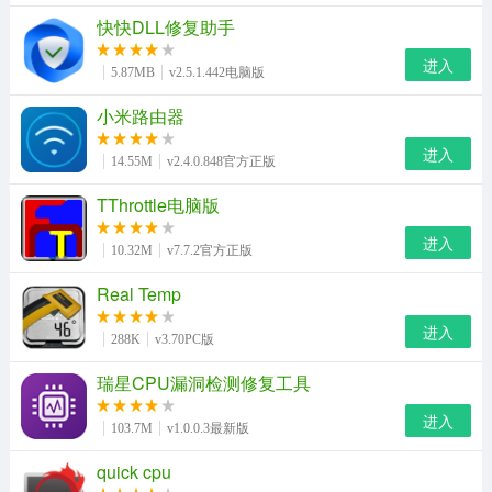
快快DLL修复助手
进入
5.87MB
v2.5.1.442电脑版
小米路由器
进入
14.55M
v2.4.0.848官方正版
TThrottle电脑版
进入
10.32M
v7.7.2官方正版
Real Temp
进入
288K
v3.70PC版
瑞星CPU漏洞检测修复工具
进入
103.7M
v1.0.0.3最新版
quick cpu