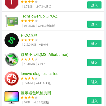
进入
1.7 MB
v9.7.3电脑版
TechPowerUp GPU-Z
进入
16.16MB
v2.68.0电脑版
PICO互联
进入
215.04MB
v10.6.6
微星小飞机(MSI Afterburner)
进入
41.31MB
v4.6.7
lenovo diagnostics tool
进入
35.82M
v4.45.0PC版
显示器色域检测图
进入
768K
v2.2.1电脑版