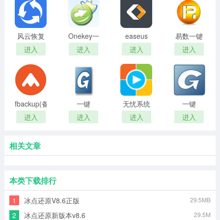
风云恢复
Onekey一
easeus
易数一键
大师
键还原(系
todo
还原
进入
进入
进入
进入
统还原软
backup
件)
home(系
统备份还
原)
fbackup(备
一键
无忧系统
一键
份恢复软
GHOST最
重装助手
GHOST纯
进入
进入
进入
进入
件)
新版
净版
相关文章
本类下载排行
1
冰点还原V8.6正版
29.5MB
2
冰点还原新版本v8.6
29.5M