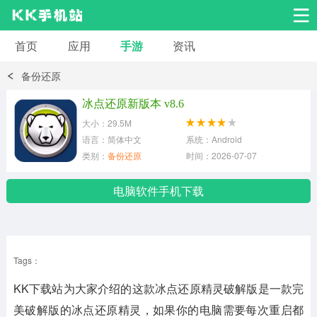
首页
应用
手游
资讯
安卓应用
安卓游戏
备份还原
系统工具
交友聊天
影音播放
冰点还原新版本 v8.6
大小：29.5M
小说漫画
学习教育
效率办公
语言：简体中文
系统：Android
类别：
备份还原
时间：2026-07-07
拍摄美化
生活服务
浏览下载
电脑软件手机下载
运动健身
地图导航
网络购物
Tags：
金融理财
新闻资讯
游戏辅助
KK下载站为大家介绍的这款冰点还原精灵破解版是一款完
安卓其它
美破解版的冰点还原精灵，如果你的电脑需要每次重启都