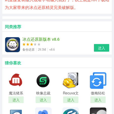
为大家带来的冰点还原精灵完美破解版。
同类推荐
冰点还原新版本 v8.6
进入
备份还原
29.5M
v8.6
猜你喜欢
魔法猪系
映像总裁
Recuva文
傲梅轻松
统重装大
pc端
件恢复
备份免费
进入
进入
进入
进入
师
版