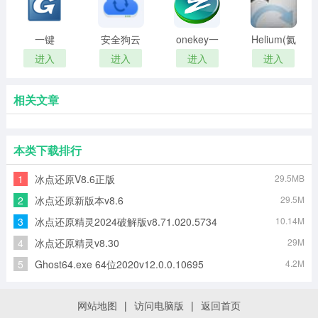
一键
安全狗云
onekey一
Helium(氦
GHOST绿
备份
键还原
备份)
进入
进入
进入
进入
色版
相关文章
本类下载排行
1
冰点还原V8.6正版
29.5MB
2
冰点还原新版本v8.6
29.5M
3
冰点还原精灵2024破解版v8.71.020.5734
10.14M
4
冰点还原精灵v8.30
29M
5
Ghost64.exe 64位2020v12.0.0.10695
4.2M
网站地图
|
访问电脑版
|
返回首页