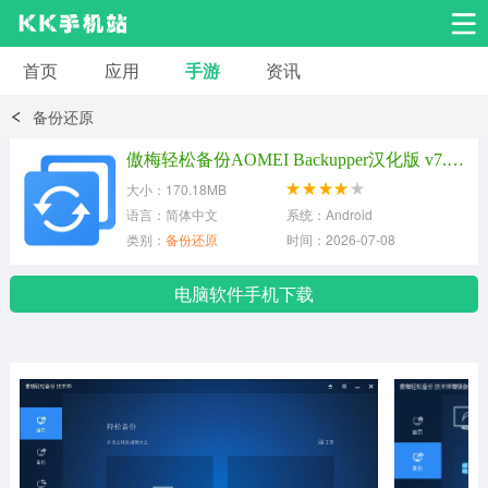
首页
应用
手游
资讯
安卓应用
安卓游戏
备份还原
系统工具
交友聊天
影音播放
傲梅轻松备份AOMEI Backupper汉化版 v7.3.2
大小：170.18MB
小说漫画
学习教育
效率办公
语言：简体中文
系统：Android
类别：
备份还原
时间：2026-07-08
拍摄美化
生活服务
浏览下载
电脑软件手机下载
运动健身
地图导航
网络购物
金融理财
新闻资讯
游戏辅助
安卓其它