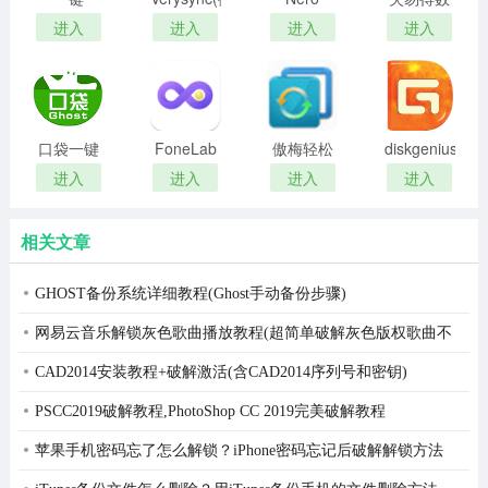
GHOST专
力同步)
BackItUp
据恢复
进入
进入
进入
进入
业版
稳定版
2024最新
版
口袋一键
FoneLab
傲梅轻松
diskgenius(PC
ghost备份
HyperTrans(数
备份技术
绿色最新
进入
进入
进入
进入
还原工具
据互传工
师增强版
版
具)
集成PE版
相关文章
GHOST备份系统详细教程(Ghost手动备份步骤)
网易云音乐解锁灰色歌曲播放教程(超简单破解灰色版权歌曲不
能播放)
CAD2014安装教程+破解激活(含CAD2014序列号和密钥)
PSCC2019破解教程,PhotoShop CC 2019完美破解教程
苹果手机密码忘了怎么解锁？iPhone密码忘记后破解解锁方法