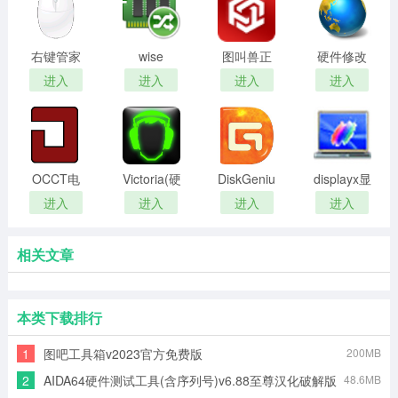
右键管家
wise
图叫兽正
硬件修改
memory
式版
大师(电脑
进入
进入
进入
进入
optimizer
硬件信息
修改工具)
OCCT电
Victoria(硬
DiskGenius(DG
displayx显
池检测工
盘坏道检
磁盘工具)
示器测试
进入
进入
进入
进入
具
测工具)
相关文章
本类下载排行
1
图吧工具箱v2023官方免费版
200MB
2
AIDA64硬件测试工具(含序列号)v6.88至尊汉化破解版
48.6MB