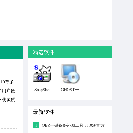
精选软件
10等多
SnapShot
GHOST一
护用户数
备份软件
键恢复
下载试试
最新软件
1
OBR一键备份还原工具 v1.059官方
版