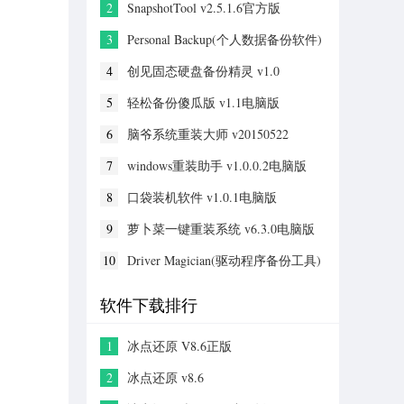
2
SnapshotTool v2.5.1.6官方版
3
Personal Backup(个人数据备份软件)
v6.4.10.0
4
创见固态硬盘备份精灵 v1.0
5
轻松备份傻瓜版 v1.1电脑版
6
脑爷系统重装大师 v20150522
7
windows重装助手 v1.0.0.2电脑版
8
口袋装机软件 v1.0.1电脑版
9
萝卜菜一键重装系统 v6.3.0电脑版
10
Driver Magician(驱动程序备份工具)
汉化版 v5.9电脑版
软件下载排行
1
冰点还原 V8.6正版
2
冰点还原 v8.6