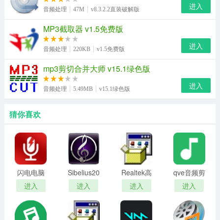
进入
音频处理
47M
v8.3.2.2直装破解版
MP3截取器 v1.5免费版
进入
音频处理
220KB
v1.5免费版
mp3剪切合并大师 v15.1绿色版
进入
音频处理
5.49MB
v15.1绿色版
猜你喜欢
闪电电脑
Sibelius2019(打
Realtek高
qve音频剪
录音软件
谱软件)
清晰音频
辑
进入
进入
进入
进入
免费版
管理器