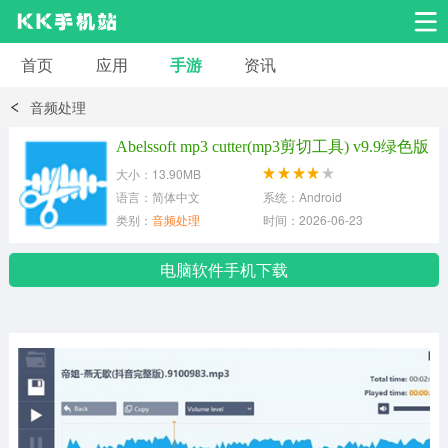
首页
应用
手游
资讯
安卓应用
安卓游戏
音频处理
系统工具
交友聊天
影音播放
Abelssoft mp3 cutter(mp3剪切工具) v9.9绿色版
大小：13.90MB
小说漫画
学习教育
效率办公
语言：简体中文
系统：Android
类别：
音频处理
时间：2026-06-23
拍摄美化
生活服务
浏览下载
电脑软件手机下载
运动健身
地图导航
网络购物
金融理财
新闻资讯
游戏辅助
安卓其它