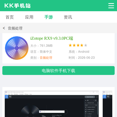
首页
应用
手游
资讯
安卓应用
安卓游戏
音频处理
系统工具
交友聊天
影音播放
iZotope RX9 v9.3.0PC端
大小：761.3MB
小说漫画
学习教育
效率办公
语言：简体中文
系统：Android
类别：
音频处理
时间：2026-06-23
拍摄美化
生活服务
浏览下载
电脑软件手机下载
运动健身
地图导航
网络购物
金融理财
新闻资讯
游戏辅助
安卓其它