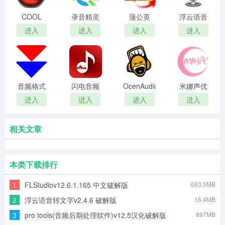
COOL
录音精灵
蒲公英
浮云语音
EDIT
MP3格式
转文字官
进入
进入
进入
进入
PRO【音
转换器
方最新版
频处理软
件】
音频格式
闪电音频
OcenAudio
米娜声优
转换软件
格式转换
官方最新
姬电脑版
进入
进入
进入
进入
XRecode
器
版
3
相关文章
本类下载排行
1
FLStudiov12.6.1.165 中文破解版
663.5MB
2
浮云语音转文字v2.4.6 破解版
16.4MB
3
pro tools(音频后期处理软件)v12.5汉化破解版
897MB