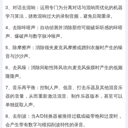
3、对话去混响：运用专门为分离对话与混响而优化的机器
学习算法，拯救混响过大的录制音频，避免后期重录。
4、去除咔嗒声：自动侦测并消除那些可能破坏听感的咔嗒
声、爆破声与数字脉冲噪声。
5、除摩擦声：消除领夹麦克风摩擦或蹭到衣服时产生的噪
音与沙沙声。
6、去风噪：消除间歇性阵风吹向麦克风振膜时产生的低频
隆隆声。
7、音乐再平衡：控制人声、低音、打击乐器及其他混音乐
器的音量，从而重新激活混音、制作乐器版本，甚至可以
单独提取人声。
8、去削波：当A/D转换器被推得过载或磁带饱和过度时，
会产生带有数字与模拟削波特性的录音。