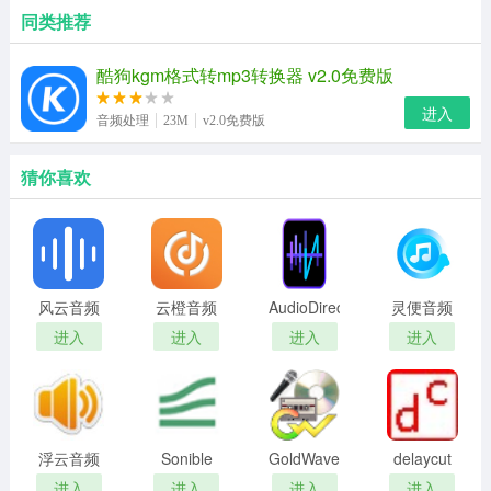
同类推荐
酷狗kgm格式转mp3转换器 v2.0免费版
进入
音频处理
23M
v2.0免费版
猜你喜欢
风云音频
云橙音频
AudioDirector
灵便音频
处理大师
格式转换
升级版
转换器升
进入
进入
进入
进入
PC客户端
精灵标准
级版
官方最新
版
版
浮云音频
Sonible
GoldWave(音
delaycut
降噪软件
smartEQ2
频编辑软
音频分割
进入
进入
进入
进入