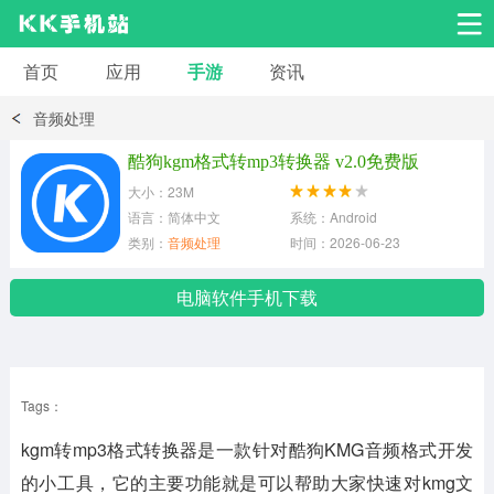
首页
应用
手游
资讯
安卓应用
安卓游戏
音频处理
系统工具
交友聊天
影音播放
酷狗kgm格式转mp3转换器 v2.0免费版
大小：23M
小说漫画
学习教育
效率办公
语言：简体中文
系统：Android
类别：
音频处理
时间：2026-06-23
拍摄美化
生活服务
浏览下载
电脑软件手机下载
运动健身
地图导航
网络购物
Tags：
金融理财
新闻资讯
游戏辅助
kgm转mp3格式转换器是一款针对酷狗KMG音频格式开发
安卓其它
的小工具，它的主要功能就是可以帮助大家快速对kmg文