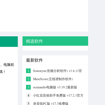
精选软件
最新软件
常、电脑前
1
Sononym(音频分析软件) v1.6.11官
哦！
方版
2
MuseScore(五线谱制作软件)
v4.7.3.260608135官方版
3
ocenaudio电脑版 v3.19.2最新版
4
小红花音效助手免费版 v17.2.1官方
最新版
5
录音啦PC版 v17.3免费版