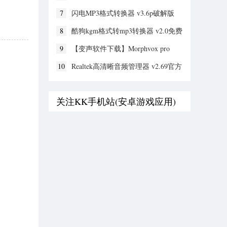
7
闪电MP3格式转换器 v3.6p破解版
8
酷狗kgm格式转mp3转换器 v2.0免费
版
9
【变声软件下载】Morphvox pro
v5.3.71.28716 中文破解版
10
Realtek高清晰音频管理器 v2.69官方
版
关注KK手机站(安卓游戏应用)