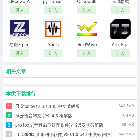
dBpowerAMP
pyTranscriber(语
Cakewalk
mp3格式
Music
音转字幕
by
转换器
进入
进入
进入
进入
Converter(音
软件)
BandLab(电
频转换工
脑音乐制
具)
作大师)
易谱ziipoo
Sonic
GoldWave32(音
AlterEgo
正版
visualiser(音
频处理软
音乐合成
进入
进入
进入
进入
频分析软
件)
器
件)
相关文章
本类下载排行
1
FLStudiov12.6.1.165 中文破解版
663.5MB
2
浮云语音转文字v2.4.6 破解版
16.4MB
3
pro tools(音频后期处理软件)v12.5汉化破解版
897MB
4
FL Studio(音乐制作软件)v20.1.3.542 中文破解版
663.5MB