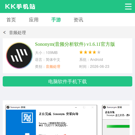
首页
应用
手游
资讯
安卓应用
安卓游戏
音频处理
系统工具
交友聊天
影音播放
Sononym(音频分析软件) v1.6.11官方版
大小：109MB
小说漫画
学习教育
效率办公
语言：简体中文
系统：Android
类别：
音频处理
时间：2026-06-23
拍摄美化
生活服务
浏览下载
电脑软件手机下载
运动健身
地图导航
网络购物
金融理财
新闻资讯
游戏辅助
安卓其它