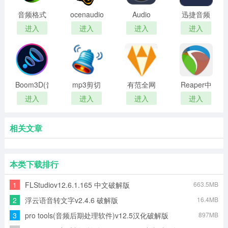
音频格式
ocenaudio
Audio
迅捷音频
转换器正
标准版
Jam AI扒
转换器
进入
进入
进入
进入
式版
谱软件
Boom3D(音
mp3剪切
有范全网
Reaper中
效增强工
器(音频剪
通视频插
文完整版
进入
进入
进入
进入
具)
辑软件)
件
相关文章
本类下载排行
1
FLStudiov12.6.1.165 中文破解版
663.5MB
2
浮云语音转文字v2.4.6 破解版
16.4MB
3
pro tools(音频后期处理软件)v12.5汉化破解版
897MB