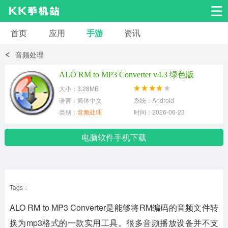
首页
应用
手游
资讯
安卓应用
安卓游戏
音频处理
系统工具
交友聊天
影音播放
ALO RM to MP3 Converter v4.3 绿色版
大小：3.28MB
小说漫画
学习教育
效率办公
语言：简体中文
系统：Android
类别：
音频处理
时间：2026-06-23
拍摄美化
生活服务
浏览下载
电脑软件手机下载
运动健身
地图导航
网络购物
Tags：
金融理财
新闻资讯
游戏辅助
ALO RM to MP3 Converter是能够将RM编码的音频文件转
安卓其它
换为mp3格式的一款实用工具。很多音频播放设备并不支