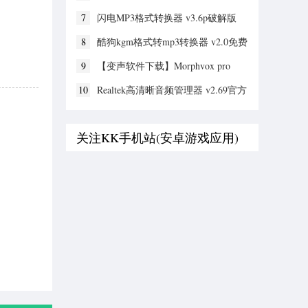
7
闪电MP3格式转换器 v3.6p破解版
8
酷狗kgm格式转mp3转换器 v2.0免费
版
9
【变声软件下载】Morphvox pro
v5.3.71.28716 中文破解版
10
Realtek高清晰音频管理器 v2.69官方
版
关注KK手机站(安卓游戏应用)