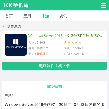
首页
应用
手游
资讯
安卓应用
安卓游戏
操作系统
系统工具
交友聊天
影音播放
Windows Server 2016中文版MSDN原版ISO镜像
大小：5.86G
小说漫画
学习教育
效率办公
语言：简体中文
系统：Android
类别：
操作系统
时间：2026-06-23
拍摄美化
生活服务
浏览下载
电脑软件手机下载
运动健身
地图导航
网络购物
附安装密钥
金融理财
新闻资讯
游戏辅助
Tags：
Windows Server 2016是微软于2016年10月13日发布的服
安卓其它