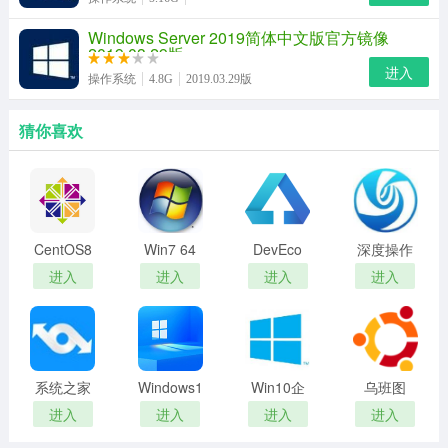
Windows Server 2019简体中文版官方镜像
2019.03.29版
进入
操作系统
4.8G
2019.03.29版
猜你喜欢
CentOS8
Win7 64
DevEco
深度操作
系统镜像
位旗舰版
Studio
系统
进入
进入
进入
进入
纯净原版
系统之家
Windows11
Win10企
乌班图
一键重装
系统中文
业版LTSC
Linux系统
进入
进入
进入
进入
系统
专业版
64位