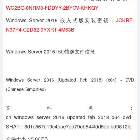
WC2BQ-8NRM3-FDDYY-2BFGV-KHKQY
Windows Server 2016 嵌入式版安装密钥：
JCKRF-
N37P4-C2D82-9YXRT-4M63B
Windows Server 2016 ISO镜像文件信息
Windows Server 2016 (Updated Feb 2018) (x64) - DVD
(Chinese-Simplified)
文件名：
cn_windows_server_2016_updated_feb_2018_x64_dvd_11
SHA1：8d1c867b19c4eae7dd79eb544fdd5dbfbd9812fe
文件大小：5.86GB