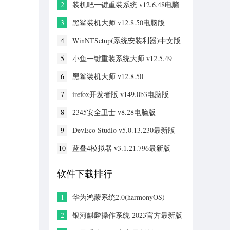
2
装机吧一键重装系统 v12.6.48电脑
版
3
黑鲨装机大师 v12.8.50电脑版
4
WinNTSetup(系统安装利器)中文版
v5.4.2电脑版
5
小鱼一键重装系统大师 v12.5.49
6
黑鲨装机大师 v12.8.50
7
irefox开发者版 v149.0b3电脑版
8
2345安全卫士 v8.28电脑版
9
DevEco Studio v5.0.13.230最新版
10
蓝叠4模拟器 v3.1.21.796最新版
软件下载排行
1
华为鸿蒙系统2.0(harmonyOS)
2
银河麒麟操作系统 2023官方最新版