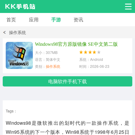
首页
应用
手游
资讯
安卓应用
安卓游戏
操作系统
系统工具
交友聊天
影音播放
Windows98官方原版镜像 SE中文第二版
大小：307MB
小说漫画
学习教育
效率办公
语言：简体中文
系统：Android
类别：
操作系统
时间：2026-06-23
拍摄美化
生活服务
浏览下载
电脑软件手机下载
运动健身
地图导航
网络购物
Tags：
金融理财
新闻资讯
游戏辅助
Windows98
是微软推出的划时代的一款操作系统，是
安卓其它
Win95系统的下一个版本，Win98系统于1998年6月25日