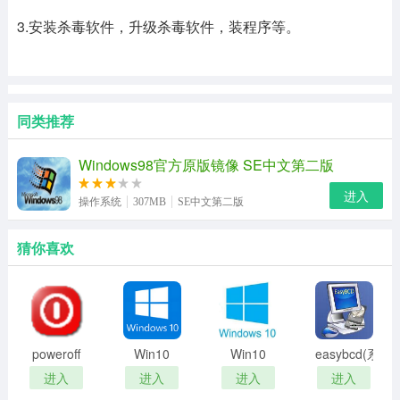
3.安装杀毒软件，升级杀毒软件，装程序等。
同类推荐
Windows98官方原版镜像 SE中文第二版
进入
操作系统
307MB
SE中文第二版
猜你喜欢
poweroff
Win10
Win10
easybcd(系
定时关机
22H2(19045.2103)
21H1专业
统引导修
进入
进入
进入
进入
系统镜像
版镜像
复工具)