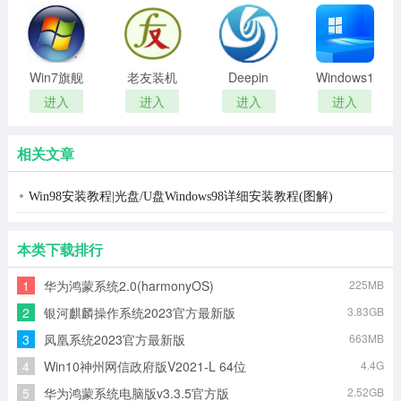
Win7旗舰
老友装机
Deepin
Windows11
版64位原
大师(系统
Linux最新
系统升级
进入
进入
进入
进入
版镜像
重装软件)
版2026
镜像
ISO
相关文章
Win98安装教程|光盘/U盘Windows98详细安装教程(图解)
本类下载排行
1
华为鸿蒙系统2.0(harmonyOS)
225MB
2
银河麒麟操作系统2023官方最新版
3.83GB
3
凤凰系统2023官方最新版
663MB
4
Win10神州网信政府版V2021-L 64位
4.4G
5
华为鸿蒙系统电脑版v3.3.5官方版
2.52GB