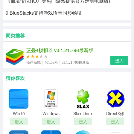
《仙境传说RO》等热门游戏提供官方定制电脑版)
9.BlueStacks支持游戏语音同步畅聊
同类推荐
蓝叠4模拟器 v3.1.21.796最新版
进入
操作系统
461.59M
v3.1.21.796最新版
猜你喜欢
Win10
Windows
Slax Linux
DirectX修
21H2 64
Server
复工具
进入
进入
进入
进入
位/32位
2008 R2
(DirectX