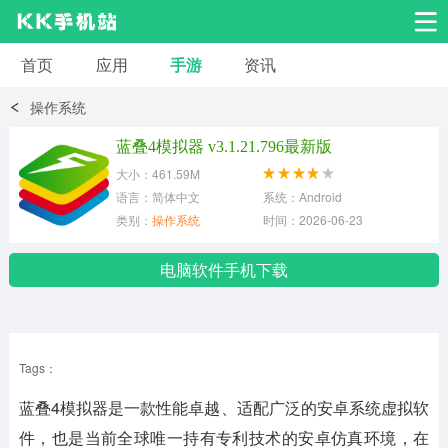
首页
应用
手游
资讯
安卓应用
安卓游戏
操作系统
系统工具
交友聊天
影音播放
蓝叠4模拟器 v3.1.21.796最新版
大小：461.59M
小说漫画
学习教育
效率办公
语言：简体中文
系统：Android
类别：
操作系统
时间：2026-06-23
拍摄美化
生活服务
浏览下载
电脑软件手机下载
运动健身
地图导航
网络购物
Tags：
金融理财
新闻资讯
游戏辅助
蓝叠4模拟器是一款性能卓越、适配广泛的安卓系统虚拟软
安卓其它
件，也是当前全球唯一持有专利技术的安卓仿真环境，在