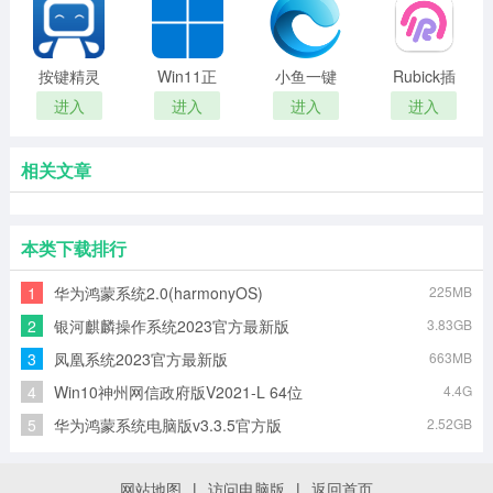
ISO镜像
64位简体
Repair)
中文版
ISO镜像
按键精灵
Win11正
小鱼一键
Rubick插
官网版
式版原版
重装系统
件工具箱
进入
进入
进入
进入
ISO镜像
大师
(开源工具
箱)
相关文章
本类下载排行
1
华为鸿蒙系统2.0(harmonyOS)
225MB
2
银河麒麟操作系统2023官方最新版
3.83GB
3
凤凰系统2023官方最新版
663MB
4
Win10神州网信政府版V2021-L 64位
4.4G
5
华为鸿蒙系统电脑版v3.3.5官方版
2.52GB
网站地图
|
访问电脑版
|
返回首页