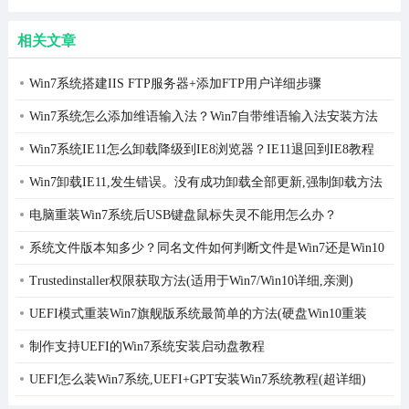
Sierra
V15
序)
Tool
10.13.6黑
相关文章
苹果虚拟
机懒人版
Win7系统搭建IIS FTP服务器+添加FTP用户详细步骤
Win7系统怎么添加维语输入法？Win7自带维语输入法安装方法
Win7系统IE11怎么卸载降级到IE8浏览器？IE11退回到IE8教程
Win7卸载IE11,发生错误。没有成功卸载全部更新,强制卸载方法
电脑重装Win7系统后USB键盘鼠标失灵不能用怎么办？
系统文件版本知多少？同名文件如何判断文件是Win7还是Win10
的？
Trustedinstaller权限获取方法(适用于Win7/Win10详细,亲测)
UEFI模式重装Win7旗舰版系统最简单的方法(硬盘Win10重装
Win7)
制作支持UEFI的Win7系统安装启动盘教程
UEFI怎么装Win7系统,UEFI+GPT安装Win7系统教程(超详细)