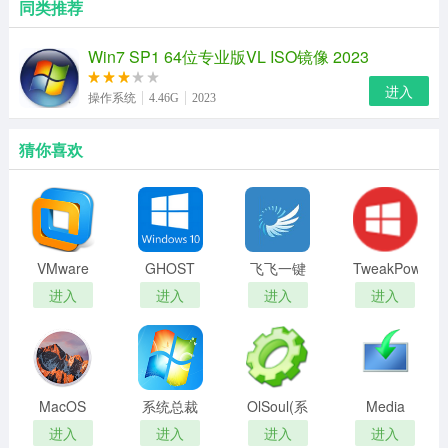
同类推荐
Win7 SP1 64位专业版VL ISO镜像 2023
进入
操作系统
4.46G
2023
猜你喜欢
VMware
GHOST
飞飞一键
TweakPower(
Tools
Win10专
重装系统
统性能优
进入
进入
进入
进入
业版64位
化软件)
(永久激
活)
MacOS
系统总裁
OlSoul(系
Media
High
ZS母盘
统调校程
Creation
进入
进入
进入
进入