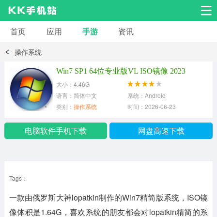
首页
应用
手游
资讯
安卓应用
安卓游戏
操作系统
系统工具
交友聊天
影音播放
Win7 SP1 64位专业版VL ISO镜像 2023
大小：4.46G
小说漫画
学习教育
效率办公
语言：简体中文
系统：Android
类别：
操作系统
时间：2026-06-23
拍摄美化
生活服务
浏览下载
电脑软件手机下载
网盘高速下载
运动健身
地图导航
网络购物
Tags：
金融理财
新闻资讯
游戏辅助
一款由
俄罗斯大神lopatkin制作的Win7精简版系统，ISO镜
安卓其它
像体积是1.64G，喜欢系统的朋友都会对lopatkin精简的系