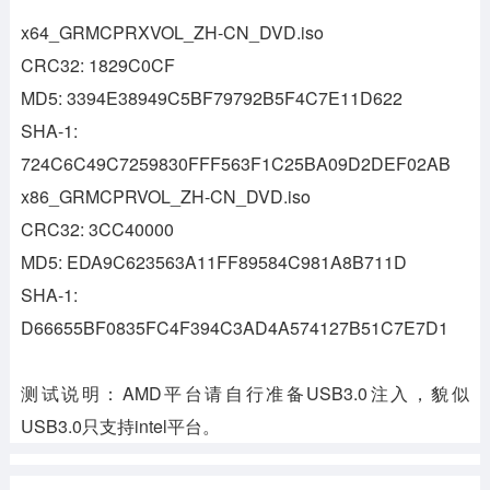
x64_GRMCPRXVOL_ZH-CN_DVD.iso
CRC32: 1829C0CF
MD5: 3394E38949C5BF79792B5F4C7E11D622
SHA-1:
724C6C49C7259830FFF563F1C25BA09D2DEF02AB
x86_GRMCPRVOL_ZH-CN_DVD.iso
CRC32: 3CC40000
MD5: EDA9C623563A11FF89584C981A8B711D
SHA-1:
D66655BF0835FC4F394C3AD4A574127B51C7E7D1
测试说明：AMD平台请自行准备USB3.0注入，貌似
USB3.0只支持intel平台。