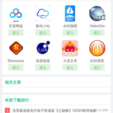
百度网盘
数码小站
水经微图
VideoGet
破解版
百度网盘
纯净版
官方正版
进入
进入
进入
进入
不限速下
载工具
Shareaza(P2P
迅雷链接
大圣文库
比特彗星
下载工具)
解析工具
下载器
进入
进入
进入
进入
相关文章
本类下载排行
1
迅雷极速版免升级不限速版【已破解】V2023精简破解
22.6MB