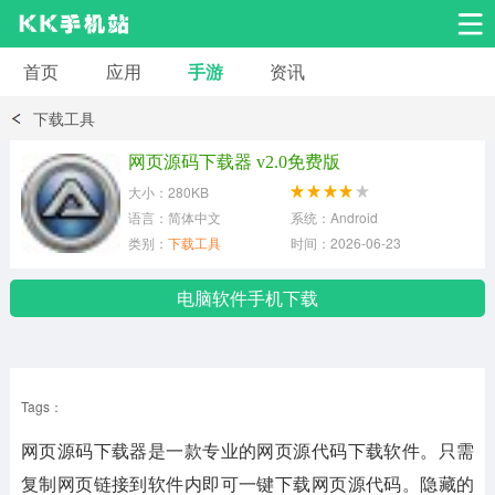
首页
应用
手游
资讯
安卓应用
安卓游戏
下载工具
系统工具
交友聊天
影音播放
网页源码下载器 v2.0免费版
大小：280KB
小说漫画
学习教育
效率办公
语言：简体中文
系统：Android
类别：
下载工具
时间：2026-06-23
拍摄美化
生活服务
浏览下载
电脑软件手机下载
运动健身
地图导航
网络购物
Tags：
金融理财
新闻资讯
游戏辅助
网页源码下载器是一款专业的网页源代码下载软件。只需
安卓其它
复制网页链接到软件内即可一键下载网页源代码。隐藏的