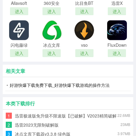
Allavsoft
360安全
比目鱼BT
迅雷X
中文版
云盘客户
搜索助手
进入
进入
进入
进入
端PC版
闪电藤绿
冰点文库
vso
FluxDown
色版
下载器
downloader(万
进入
进入
进入
进入
能视频下
载器)
相关文章
好游快爆下载免费下载_好游快爆下载游戏的操作方法
本类下载排行
1
迅雷极速版免升级不限速版【已破解】V2023精简破解
22.6MB
版
2
迅雷2023无限制破解版
23MB
3
冰点文库下载器v3.3.8 绿色版
3.97MB