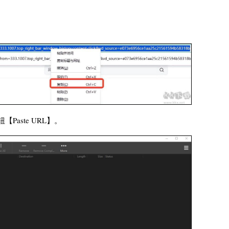
【Paste URL】。