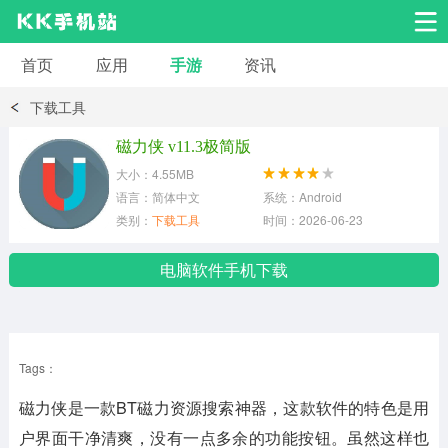
首页
应用
手游
资讯
安卓应用
安卓游戏
下载工具
系统工具
交友聊天
影音播放
磁力侠 v11.3极简版
大小：4.55MB
小说漫画
学习教育
效率办公
语言：简体中文
系统：Android
类别：
下载工具
时间：2026-06-23
拍摄美化
生活服务
浏览下载
电脑软件手机下载
运动健身
地图导航
网络购物
Tags：
金融理财
新闻资讯
游戏辅助
磁力侠是一款BT磁力资源搜索神器，这款软件的特色是用
安卓其它
户界面干净清爽，没有一点多余的功能按钮。虽然这样也