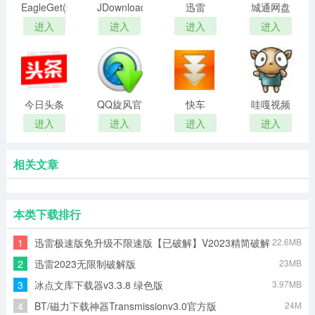
EagleGet(猎
JDownloader(网
迅雷
城通网盘
鹰下载器)
页资源下
7.2.13.3882
进入
进入
进入
进入
载)
去广告绿
色精简版
今日头条
QQ旋风官
快车
哇嘎视频
视频下载
网版
(FlashGet)
电脑版
进入
进入
进入
进入
器
电脑版
相关文章
本类下载排行
1
迅雷极速版免升级不限速版【已破解】V2023精简破解
22.6MB
版
2
迅雷2023无限制破解版
23MB
3
冰点文库下载器v3.3.8 绿色版
3.97MB
4
BT/磁力下载神器Transmissionv3.0官方版
24M