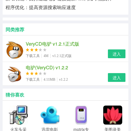
程序优化：提高资源搜索响应速度
同类推荐
VeryCD电驴 v1.2.1正式版
进入
下载工具
4M
v1.2.1正式版
电驴(VeryCD) v1.2.2
进入
下载工具
4.11MB
v1.2.2
猜你喜欢
火车头采
迅雷电影
motrix专
美图录美