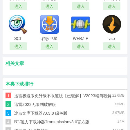
集器
院
业版
女图片批
进入
进入
进入
进入
量下载器
SCI-
谷歌卫星
WEBZIP
vso
HUB/Google
地图下载
整站下载
downloader(万
进入
进入
进入
进入
学术/百度
器
器
能视频下
学术文献
载器)
相关文章
下载器
本类下载排行
1
迅雷极速版免升级不限速版【已破解】V2023精简破解
22.6MB
版
2
迅雷2023无限制破解版
23MB
3
冰点文库下载器v3.3.8 绿色版
3.97MB
4
BT/磁力下载神器Transmissionv3.0官方版
24M
4.55MB