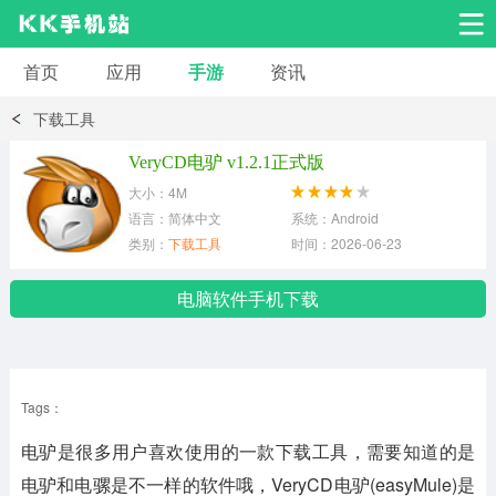
首页
应用
手游
资讯
安卓应用
安卓游戏
下载工具
系统工具
交友聊天
影音播放
VeryCD电驴 v1.2.1正式版
大小：4M
小说漫画
学习教育
效率办公
语言：简体中文
系统：Android
类别：
下载工具
时间：2026-06-23
拍摄美化
生活服务
浏览下载
电脑软件手机下载
运动健身
地图导航
网络购物
Tags：
金融理财
新闻资讯
游戏辅助
电驴是很多用户喜欢使用的一款下载工具，需要知道的是
安卓其它
电驴和电骡是不一样的软件哦，VeryCD电驴(easyMule)是