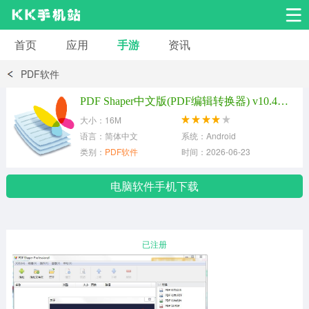
首页
应用
手游
资讯
安卓应用
安卓游戏
PDF软件
系统工具
交友聊天
影音播放
PDF Shaper中文版(PDF编辑转换器) v10.4绿色版
大小：16M
小说漫画
学习教育
效率办公
语言：简体中文
系统：Android
类别：
PDF软件
时间：2026-06-23
拍摄美化
生活服务
浏览下载
电脑软件手机下载
运动健身
地图导航
网络购物
已注册
金融理财
新闻资讯
游戏辅助
安卓其它