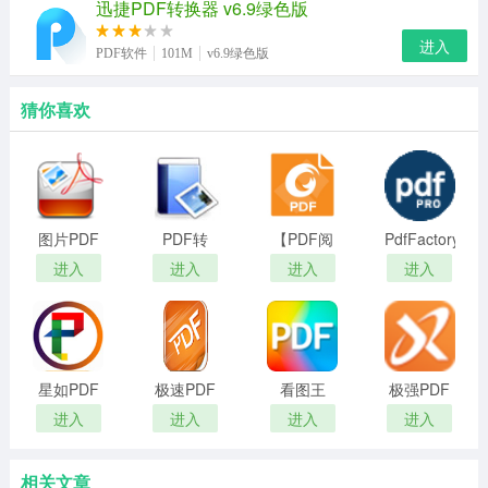
迅捷PDF转换器 v6.9绿色版
进入
PDF软件
101M
v6.9绿色版
猜你喜欢
图片PDF
PDF转
【PDF阅
PdfFactory
转换器电
JPG工具
读器软
Pro(虚拟
进入
进入
进入
进入
脑版
免费版
件】福昕
打印机)
PDF阅读
器
星如PDF
极速PDF
看图王
极强PDF
转换器专
阅读器_极
PDF阅读
转换器
进入
进入
进入
进入
业版
速PDF阅
器标准版
读器
相关文章