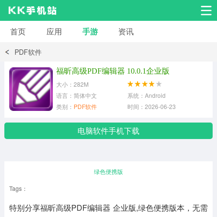
首页
应用
手游
资讯
安卓应用
安卓游戏
PDF软件
系统工具
交友聊天
影音播放
福昕高级PDF编辑器 10.0.1企业版
大小：282M
小说漫画
学习教育
效率办公
语言：简体中文
系统：Android
类别：
PDF软件
时间：2026-06-23
拍摄美化
生活服务
浏览下载
电脑软件手机下载
运动健身
地图导航
网络购物
绿色便携版
金融理财
新闻资讯
游戏辅助
Tags：
特别分享福昕高级PDF编辑器 企业版,绿色便携版本，无需
安卓其它