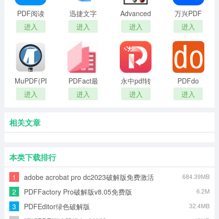
PDF阅读
迅捷文字
Advanced
万兴PDF
器绿色版
转语音
PDF
最新版PC
进入
进入
进入
进入
Repair(PDF
端
修复工具)
MuPDF(PDF
PDFact最
永中pdf转
PDFdo
阅读器)
新版
换器
进入
进入
进入
进入
相关文章
本类下载排行
1
adobe acrobat pro dc2023破解版免费激活
684.39MB
v2023.001.20064破解版
2
PDFFactory Pro破解版v8.05免费版
6.2M
3
PDFEditor绿色破解版
32.4MB