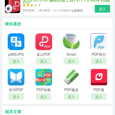
解版
进入
PDF软件
149.4MB
v11.7.0.6834 vip破解版
猜你喜欢
pdf转JPG
金山PDF
Smart
PDF拆分
转换器
阅读器最
PDF
软件
进入
进入
进入
进入
新版
Reader
悦书PDF
PDF转换
PDF橡皮
PDF猫
阅读器
成WORD
擦PDF
OCR文字
进入
进入
进入
进入
转换器
Eraser
识别免费
Pro
版
相关文章