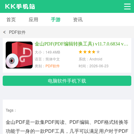
首页
应用
手游
资讯
安卓应用
安卓游戏
PDF软件
系统工具
交友聊天
影音播放
金山PDF(PDF编辑转换工具) v11.7.0.6834 vip破解版
大小：149.4MB
小说漫画
学习教育
效率办公
语言：简体中文
系统：Android
类别：
PDF软件
时间：2026-06-23
拍摄美化
生活服务
浏览下载
电脑软件手机下载
运动健身
地图导航
网络购物
Tags：
金融理财
新闻资讯
游戏辅助
金山PDF是一款集PDF阅读、PDF编辑、PDF格式转换等
安卓其它
功能于一身的一款PDF工具，几乎可以满足用户对于PDF