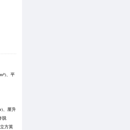
m²)、平
er)、厘升
、夸脱
)、立方英