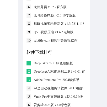
6
龙虾剪辑 v0.2.2官方版
7
讯飞绘镜PC版 v2.5.10专业版
8
福昕视频剪辑最新版 v1.3.2311.118
专业版
9
QVE视频压缩 v1.6.5电脑版
10
subtitle edit(视频字幕编辑软件)
v5.0.0.1中文版
软件下载排行
1
DeepFakes v2.0 绿色破解版
2
Deepface(AI智能换脸工具) v3.01 官
方最新版
3
Adobe Premiere Pro 2024破解版
v24.0.0
4
AI全自动视频剪辑软件 v9.1.3破解
版
5
Vmix Pro中文破解版 v25.0.0.34(附
安装教程)
6
爱剪辑2026版 v3.0绿色版