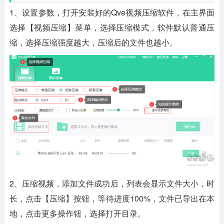
1、设置参数，打开安装好的Qve视频压缩软件，在主界面
选择【视频压缩】菜单，选择压缩模式，软件默认普通压
缩，选择压缩强度越大，压缩后的文件也越小。
2、压缩视频，添加文件成功后，列表会显示文件大小，时
长，点击【压缩】按钮，等待进度100%，文件已导出在本
地，点击更多操作钮，选择打开目录。