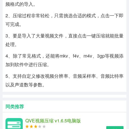
频格式的导入。
2、压缩过程非常轻松，只需挑选合适的模式，点击一下即
可完成。
3、要是导入了大量视频文件，直接点击一键压缩就能批量
处理。
4、除了常见格式，还能将mkv、f4v、m4v、3gp等视频添
加到软件中进行压缩。
5、支持自定义修改视频分辨率、音频采样率、音频比特率
以及声道数等参数。
同类推荐
QVE视频压缩 v1.6.5电脑版