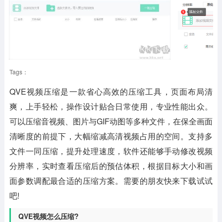
Tags：
QVE视频压缩
是一款省心高效的压缩工具，页面布局清
爽，上手轻松，操作设计贴合日常使用，专业性能出众。
可以压缩音视频、图片与GIF动图等多种文件，在保全画面
清晰度的前提下，大幅缩减高清视频占用的空间。支持多
文件一同压缩，提升处理速度，软件还能够手动修改视频
分辨率，实时查看压缩后的预估体积，根据目标大小和画
面参数调配最合适的压缩方案。需要的朋友快来下载试试
吧!
QVE视频怎么压缩?