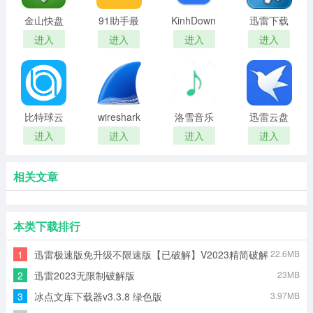
金山快盘
91助手最
KinhDown(百
迅雷下载
新版
度网盘不
限制一键
进入
进入
进入
进入
限速下载
破解工具
工具)
比特球云
wireshark
洛雪音乐
迅雷云盘
盘最新版
便携版
助手(无损
进入
进入
进入
进入
音乐下载
器)
相关文章
本类下载排行
1
迅雷极速版免升级不限速版【已破解】V2023精简破解
22.6MB
版
2
迅雷2023无限制破解版
23MB
3
冰点文库下载器v3.3.8 绿色版
3.97MB