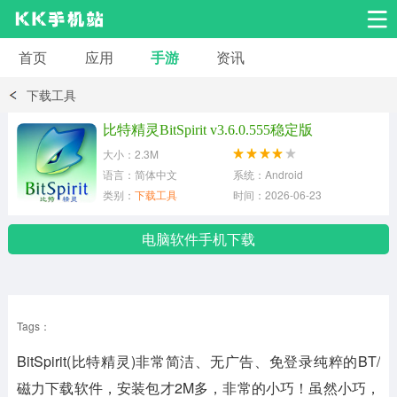
首页
应用
手游
资讯
安卓应用
安卓游戏
下载工具
系统工具
交友聊天
影音播放
比特精灵BitSpirit v3.6.0.555稳定版
大小：2.3M
小说漫画
学习教育
效率办公
语言：简体中文
系统：Android
类别：
下载工具
时间：2026-06-23
拍摄美化
生活服务
浏览下载
电脑软件手机下载
运动健身
地图导航
网络购物
Tags：
金融理财
新闻资讯
游戏辅助
BitSpirit(比特精灵)非常简洁、无广告、免登录纯粹的BT/
安卓其它
磁力下载软件，安装包才2M多，非常的小巧！虽然小巧，