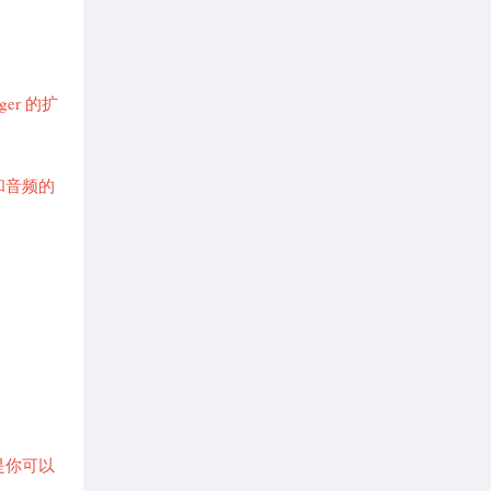
ger 的扩
频和音频的
是你可以