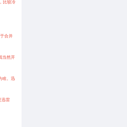
稳定，比较冷
至于合并
我当然开
为啥。迅
是迅雷