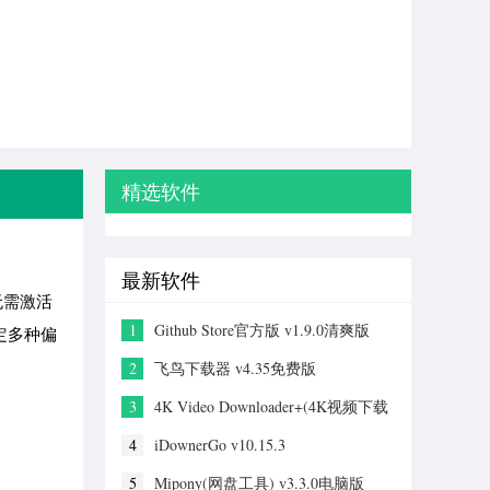
精选软件
最新软件
且无需激活
1
Github Store官方版 v1.9.0清爽版
定多种偏
2
飞鸟下载器 v4.35免费版
3
4K Video Downloader+(4K视频下载
器) v26.1.2
4
iDownerGo v10.15.3
5
Mipony(网盘工具) v3.3.0电脑版