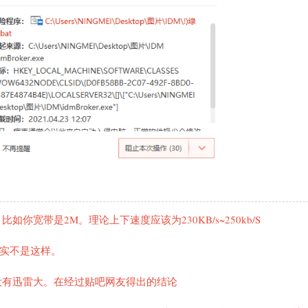
宽带是2M。理论上下速度应该为230KB/s~250kb/S
其实不是这样。
没有迅雷大。在经过贴吧网友得出的结论