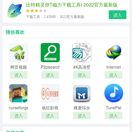
比特精灵(BT磁力下载工具) 2022官方最新版
进入
下载工具
2.43MB
2022官方最新版
猜你喜欢
网页视频
P2psearcher
4K高清壁
Internet
解析下载
纯净版
纸下载采
Download
进入
进入
进入
进入
工具
集器
Manager(IDM
下载器)
curseforge
疯狂影视
稞麦综合
TunePat
下载器
搜索
视频站下
Amazon
进入
进入
进入
进入
载器
Music
Converter