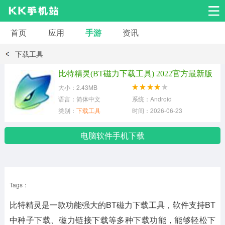
首页
应用
手游
资讯
安卓应用
安卓游戏
下载工具
系统工具
交友聊天
影音播放
比特精灵(BT磁力下载工具) 2022官方最新版
大小：2.43MB
小说漫画
学习教育
效率办公
语言：简体中文
系统：Android
类别：
下载工具
时间：2026-06-23
拍摄美化
生活服务
浏览下载
电脑软件手机下载
运动健身
地图导航
网络购物
Tags：
金融理财
新闻资讯
游戏辅助
比特精灵是一款功能强大的BT磁力下载工具，软件支持BT
安卓其它
中种子下载、磁力链接下载等多种下载功能，能够轻松下