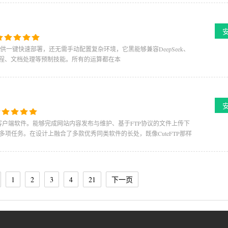
提供一键快速部署，还无需手动配置复杂环境，它黑能够兼容DeepSeek、
余项编程、文档处理等预制技能。所有的运算都在本
S及SFTP客户端软件。能够完成网站内容发布与维护、基于FTP协议的文件上传下
项任务。在设计上融合了多款优秀同类软件的长处，既像CuteFTP那样
1
2
3
4
21
下一页