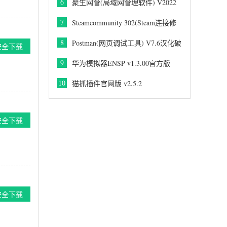
6
聚生网管(局域网管理软件) V2022
7
Steamcommunity 302(Steam连接修
复工具) 2026官方最新版
8
Postman(网页调试工具) V7.6汉化破
安全下载
解版
9
华为模拟器ENSP v1.3.00官方版
10
猫抓插件官网版 v2.5.2
安全下载
安全下载