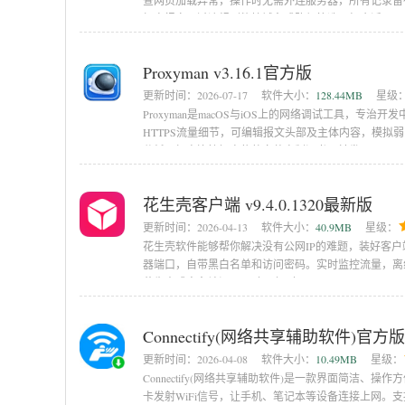
查网页加载异常，操作时无需外连服务器，所有记录留存于
加密报文，过滤规则能按域名或路径筛选目标会话
Proxyman v3.16.1官方版
更新时间：
2026-07-17
软件大小：
128.44MB
星级
Proxyman是macOS与iOS上的网络调试工具，专
HTTPS流量细节，可编辑报文头部及主体内容，模
分析，加密连接解密依赖安装自制证书，转发
花生壳客户端 v9.4.0.1320最新版
更新时间：
2026-04-13
软件大小：
40.9MB
星级：
花生壳软件能够帮你解决没有公网IP的难题，装好客
器端口，自带黑白名单和访问密码。实时监控流量，离线时
花生壳或实名认证。IP对不上?改DNS
Connectify(网络共享辅助软件)官方版 
更新时间：
2026-04-08
软件大小：
10.49MB
星级：
Connectify(网络共享辅助软件)是一款界面简洁、
卡发射WiFi信号，让手机、笔记本等设备连接上网。支持文