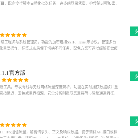
动项目，配命令行脚本自动化批次任务，存多组登录凭密，护传输过程加密，
向网络工程师与系统管理员，功能为加密连接SSH、Telnet等协议，管理多台
化重复操作，标签式布局便于切换不同任务，配色方案可调以缓解视觉疲
v11.1.1官方版
：
分析工具) 属抓包级诊断工具，专攻有线与无线网络流量深度解析，功能在实时捕获数据帧并重
直指延迟、丢包或重传根源，安全分析则提取恶意载荷与隐秘通道特征，
P与HTTPS通信流量，解析请求头、正文及响应数据，便于调试API接口或检