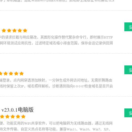
本机磁盘，适配Windows与macOS系统，启动即生成根证书以解密TLS
：
治开发中的请求拦截与响应篡改，其图形化操作替代繁杂命令行，即时展示HTTP
拟弱网环境测试应用抗性，过滤特定域名缩小排查范围，保存会话记录供回溯
户端登录，点内网穿透添加映射，一分钟生成外网访问地址。无需折腾路由
保留上次IP，域名照样解析。诊断遇到指向0 0 0 0?检查域名是否开启
v23.0.1电脑版
操作方便、功能实用的WiFi共享软件，可以把电脑转为无线路由器，通过无线网
件传输、自定义热点名称等功能，兼容Win11、Win10、Win7、XP、