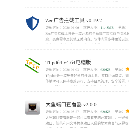
Vista等系统。还提供在WiFi名称中添加表情符号
Zen广告拦截工具 v0.19.2
更新时间：
2026-04-06
软件大小：
11.48MB
星级：
Zen广告拦截工具是一款开源的全系统广告拦截与隐私
踪、恶意程序及其他无关内容。软件内置多种预设过滤规则
护方案。简单强大，可以满足大多数用
Tftpd64 v4.64电脑版
更新时间：
2026-04-03
软件大小：
620KB
星级：
Tftpd64是一款免费轻便的开源工具，支持IPv6协议，拥有
传输时可以保持高效运行，支持目录管理、安全设置、
DHCP服务可自动或静态分配大量IP地址，软件体积小
大鱼端口查看器 v2.0.0
更新时间：
2026-03-27
软件大小：
626KB
星级：
大鱼端口查看器是一款可以查看电脑开放端口、一键关闭
端口，防范利用文件共享端口入侵的勒索病毒与远程攻