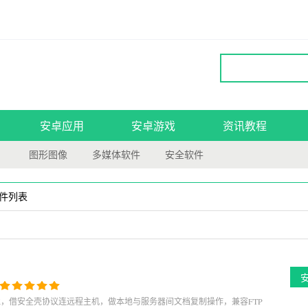
安卓应用
安卓游戏
资讯教程
图形图像
多媒体软件
安全软件
软件列表
ws环境，借安全壳协议连远程主机，做本地与服务器间文档复制操作，兼容FTP