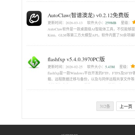
AutoClaw(智谱澳龙) v0.2.12免费版
更新时间：
2026-03-13
软件大小：
259MB
星级：
AutoClaw软件是一款桌面级AI智能体工具，不仅能够
Kimi、GLM等第三方大模型API，软件内置了50
flashfxp v5.4.0.3970PC版
更新时间：
2026-02-25
软件大小：
5.43M
星级：
flashfxp是一款Windows平台开发的FTP、FTP
载、远程数据迁移与备份，以及与同伴远程共享文件等多
支持彩色文字显示，又借鉴了LeapFTP的外观布局
312条
上一页