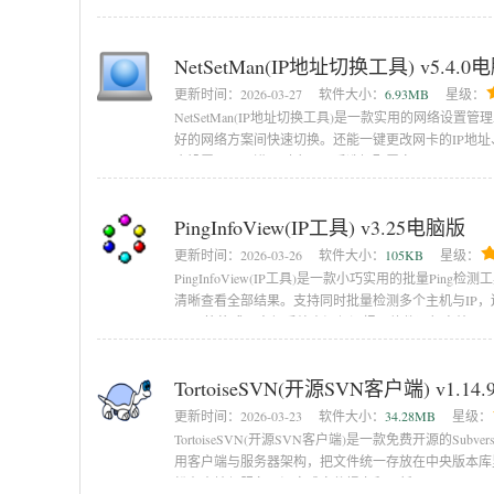
多数用户的使用需求，需要的朋友
NetSetMan(IP地址切换工具) v5.4.0
更新时间：
2026-03-27
软件大小：
6.93MB
星级：
NetSetMan(IP地址切换工具)是一款实用的网络
好的网络方案间快速切换。还能一键更改网卡的IP地址
个设置页面，进入对应页面后选择配置文
PingInfoView(IP工具) v3.25电脑版
更新时间：
2026-03-26
软件大小：
105KB
星级：
PingInfoView(IP工具)是一款小巧实用的批量P
清晰查看全部结果。支持同时批量检测多个主机与IP，还
XML等格式，方便后续查阅与汇报。软件运行高效、
TortoiseSVN(开源SVN客户端) v1.1
更新时间：
2026-03-23
软件大小：
34.28MB
星级：
TortoiseSVN(开源SVN客户端)是一款免费开源的
用客户端与服务器架构，把文件统一存放在中央版本库
松在本地与服务器间完成文件提交和更新