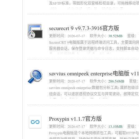
及SFTP标准，带图形化双窗格检视目录，可拖拽移
对接PuTTY密钥格式，适网站更新或备份场景，
securecrt 9 v9.7.3-3916官方版
更新时间：
2026-07-17
软件大小：
38.52MB
星级：
SecureCRT 9电脑版属于远程终端访问工具，主要面
服务器会话，保存登录凭据与命令日志，支持脚本自动
劳，文件传输借助SFTP完成，密钥认证强
savvius omnipeek enterprise电脑版 
更新时间：
2026-07-17
软件大小：
286.54MB
星级
savvius omnipeek enterprise(数据包
组会话，可以逐层透视协议交互与异常波动，故障定位
部署于分布式节点，能远程调度采集
Proxypin v1.1.7官方版
更新时间：
2026-07-17
软件大小：
13.10MB
星级：
Proxypin电脑版是个本地网络抓包工具，可截取HTT