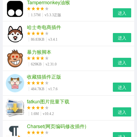
Tampermonkey油猴
进入
1.57M
v5.3.3正版
哈士奇电商插件
进入
86.83KB
v3.4.1
暴力猴脚本
进入
629KB
v2.31.0
收藏猫插件正版
进入
484.7KB
v1.7.6
fatkun图片批量下载
进入
1.6M
v10.4.2
Charset(网页编码修改插件)
进入