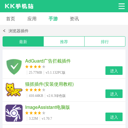
首页
应用
手游
资讯
安卓应用
安卓游戏
浏览器插件
系统工具
交友聊天
影音播放
最新
推荐
排行
小说漫画
学习教育
效率办公
AdGuard广告拦截插件
拍摄美化
生活服务
浏览下载
进入
25.77MB
v5.1.132PC版
猫抓插件(安装使用教程)
运动健身
地图导航
网络购物
进入
410.44KB
v2.6.3绿色版
金融理财
新闻资讯
游戏辅助
ImageAssistant电脑版
进入
3.22M
v1.70.7
安卓其它