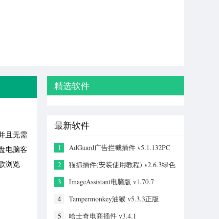
精选软件
最新软件
并且无需
1
AdGuard广告拦截插件 v5.1.132PC
盘电脑客
版
歌浏览
2
猫抓插件(安装使用教程) v2.6.3绿色
版
3
ImageAssistant电脑版 v1.70.7
4
Tampermonkey油猴 v5.3.3正版
5
哈士奇电商插件 v3.4.1