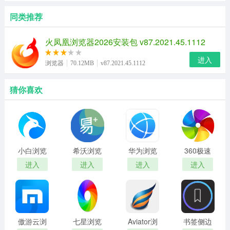
同类推荐
火凤凰浏览器2026安装包 v87.2021.45.1112
进入
浏览器
70.12MB
v87.2021.45.1112
猜你喜欢
小白浏览
希沃浏览
华为浏览
360极速
器电脑版
器正式版
器PC版
浏览器苹
进入
进入
进入
进入
果电脑版
傲游云浏
七星浏览
Aviator浏
书签侧边