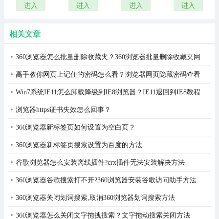
览器
器PC客户
览器中文
栏
进入
进入
进入
进入
端官方最
版
新版
相关文章
360浏览器怎么批量删除收藏夹？360浏览器批量删除收藏夹网
址方法
高手教你网页上记住的密码怎么看？浏览器网页隐藏密码查看
方法
Win7系统IE11怎么卸载降级到IE8浏览器？IE11退回到IE8教程
浏览器https证书失效怎么回事？
360浏览器新标签页如何设置为空白页？
360浏览器新标签页搜索设置为百度的方法
谷歌浏览器怎么安装离线插件?crx插件无法安装解决方法
360浏览器谷歌搜索打不开?360浏览器安装谷歌访问助手方法
360浏览器关闭划词搜索,取消360浏览器划词搜索方法
360浏览器怎么关闭文字拖拽搜索？文字拖动搜索关闭方法