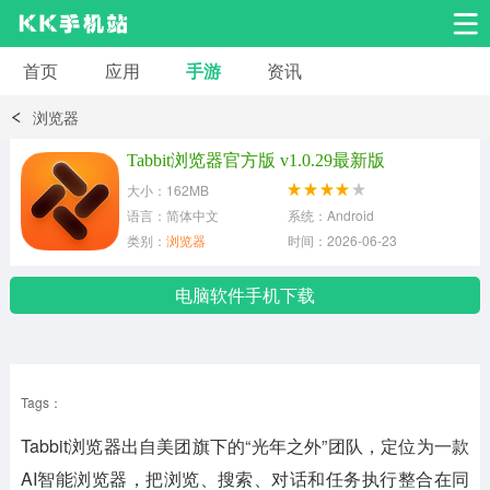
首页
应用
手游
资讯
安卓应用
安卓游戏
浏览器
系统工具
交友聊天
影音播放
Tabbit浏览器官方版 v1.0.29最新版
大小：162MB
小说漫画
学习教育
效率办公
语言：简体中文
系统：Android
类别：
浏览器
时间：2026-06-23
拍摄美化
生活服务
浏览下载
电脑软件手机下载
运动健身
地图导航
网络购物
Tags：
金融理财
新闻资讯
游戏辅助
Tabbit浏览器
出自美团旗下的“光年之外”团队，定位为一款
安卓其它
AI智能浏览器，把浏览、搜索、对话和任务执行整合在同