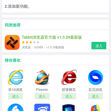
2.添加新功能。
同类推荐
Tabbit浏览器官方版 v1.0.29最新版
进入
浏览器
162MB
v1.0.29最新版
猜你喜欢
IE10浏览
Firemin
哎呀网页
百贝浏览
器
游戏加速
器
进入
进入
进入
进入
浏览器