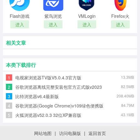
Flash游戏
紫鸟浏览
VMLogin
Firefox火
浏览器
器
浏览器
狐浏览器
进入
进入
进入
进入
相关文章
本类下载排行
1
电视家浏览器TV版V5.0.4.3官方版
13.3MB
2
谷歌浏览器离线完整安装包官方正式版v2023
82.5MB
3
比特浏览器v6.4最新版
208.40MB
4
谷歌浏览器(Google Chrome)v109绿色便携版
84.79M
5
火狐浏览器v52.0.3 32位XP兼容版
43.1MB
网站地图
|
访问电脑版
|
返回首页