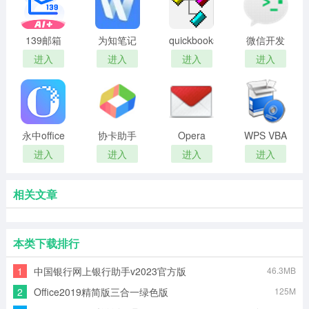
139邮箱
为知笔记
quickbooks
微信开发
官方版
财务管理
者工具客
进入
进入
进入
进入
系统
户端
永中office
协卡助手
Opera
WPS VBA
客户端
(数字证书
Mail(邮件)
模块
进入
进入
进入
进入
辅助工具)
相关文章
本类下载排行
1
中国银行网上银行助手v2023官方版
46.3MB
2
Office2019精简版三合一绿色版
125M