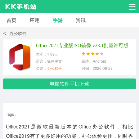
首页
应用
手游
资讯
安卓应用
安卓游戏
办公软件
系统工具
交友聊天
影音播放
Office2021专业版ISO镜像 v23.1批量许可版
大小：1.89G
小说漫画
学习教育
效率办公
语言：简体中文
系统：Android
类别：
办公软件
时间：2026-06-23
拍摄美化
生活服务
浏览下载
电脑软件手机下载
运动健身
地图导航
网络购物
Tags：
金融理财
新闻资讯
游戏辅助
Office2021是微软最新版本的Office办公软件，相比
安卓其它
Office2019有了更多好用的功能，办公体验更佳，同时界