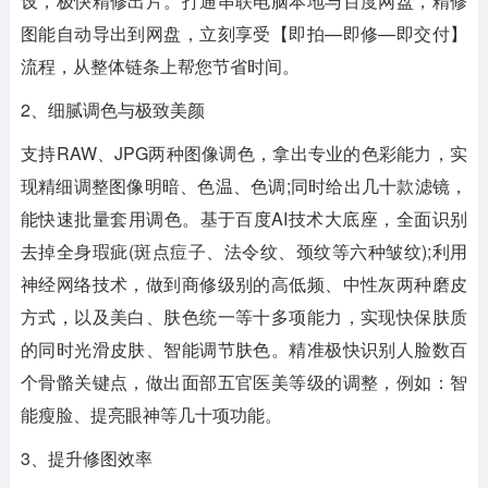
设，极快精修出片。打通串联电脑本地与百度网盘，精修
图能自动导出到网盘，立刻享受【即拍—即修—即交付】
流程，从整体链条上帮您节省时间。
2、细腻调色与极致美颜
支持RAW、JPG两种图像调色，拿出专业的色彩能力，实
现精细调整图像明暗、色温、色调;同时给出几十款滤镜，
能快速批量套用调色。基于百度AI技术大底座，全面识别
去掉全身瑕疵(斑点痘子、法令纹、颈纹等六种皱纹);利用
神经网络技术，做到商修级别的高低频、中性灰两种磨皮
方式，以及美白、肤色统一等十多项能力，实现快保肤质
的同时光滑皮肤、智能调节肤色。精准极快识别人脸数百
个骨骼关键点，做出面部五官医美等级的调整，例如：智
能瘦脸、提亮眼神等几十项功能。
3、提升修图效率