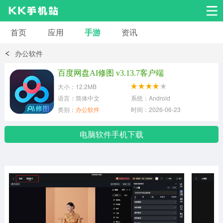
首页
应用
手游
资讯
安卓应用
安卓游戏
办公软件
系统工具
交友聊天
影音播放
百度网盘AI修图 v3.13.7客户端
大小：12.2MB
小说漫画
学习教育
效率办公
语言：简体中文
系统：Android
类别：
办公软件
时间：2026-06-23
拍摄美化
生活服务
浏览下载
电脑软件手机下载
运动健身
地图导航
网络购物
金融理财
新闻资讯
游戏辅助
安卓其它