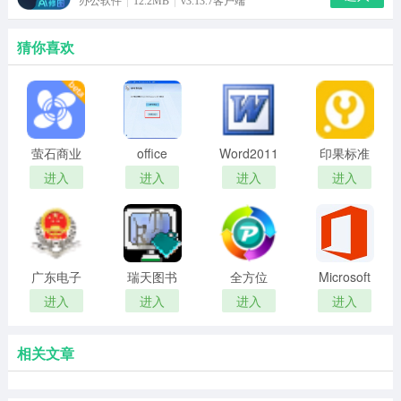
办公软件
12.2MB
v3.13.7客户端
猜你喜欢
萤石商业
office
Word2011
印果标准
智居
2007
版
进入
进入
进入
进入
广东电子
瑞天图书
全方位
Microsoft
税务局办
管理系统
PDF转换
Office
进入
进入
进入
进入
税助手
官方版
器
2021(办公
软件)
相关文章