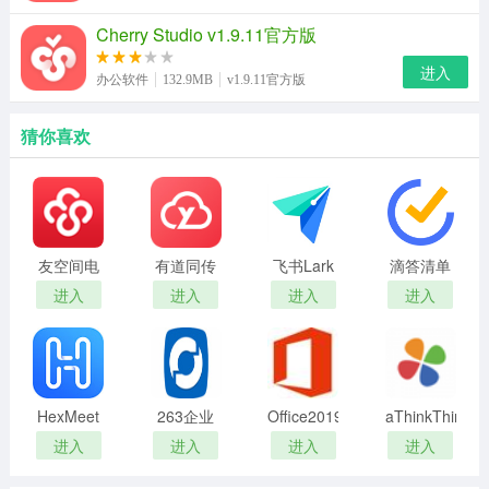
Cherry Studio v1.9.11官方版
进入
办公软件
132.9MB
v1.9.11官方版
猜你喜欢
友空间电
有道同传
飞书Lark
滴答清单
脑版
实时翻译
PC客户端
(时间管理
进入
进入
进入
进入
软件
官网最新
助手)
版
HexMeet
263企业
Office2019
aThinkThings
会议系统
网盘官方
专业增强
进入
进入
进入
进入
最新版
版
版