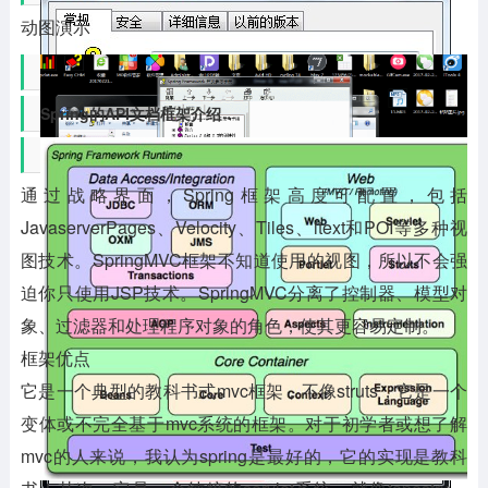
动图演示
Spring的API文档框架介绍
通过战略界面，Spring框架高度可配置，包括
JavaserverPages、Velocity、Tiles、itext和POI等多种视
图技术。SpringMVC框架不知道使用的视图，所以不会强
迫你只使用JSP技术。SpringMVC分离了控制器、模型对
象、过滤器和处理程序对象的角色，使其更容易定制。
框架优点
它是一个典型的教科书式mvc框架，不像struts，它是一个
变体或不完全基于mvc系统的框架。对于初学者或想了解
mvc的人来说，我认为spring是最好的，它的实现是教科