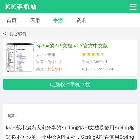
首页
应用
手游
资讯
安卓应用
安卓游戏
其它软件
系统工具
交友聊天
影音播放
Spring的API文档 v2.Z官方中文版
大小：未知
小说漫画
学习教育
效率办公
语言：简体中文
系统：Android
类别：
其它软件
时间：2026-06-24
拍摄美化
生活服务
浏览下载
电脑软件手机下载
运动健身
地图导航
网络购物
Tags：
金融理财
新闻资讯
游戏辅助
kk下载小编为大家分享的Spring的API文档是使用Spring框
安卓其它
架必不可少的一个中文API文档，SpringAPI在使用Spring