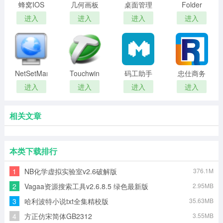
蜂窝IOS
几何画板
桌面管理
Folder
模拟器
器(桌面图
Guard上
进入
进入
进入
进入
标编辑工
网行为管
具)
理软件
NetSetMan
Touchwin
码工助手
忠仕商务
编辑工具
通
进入
进入
进入
进入
相关文章
本类下载排行
1
NB化学虚拟实验室v2.6破解版
376.1M
2
Vagaa资源搜索工具v2.6.8.5 绿色最新版
2.95MB
3
哈利波特小说txt全集精校版
35.63MB
4
方正仿宋简体GB2312
3.55MB