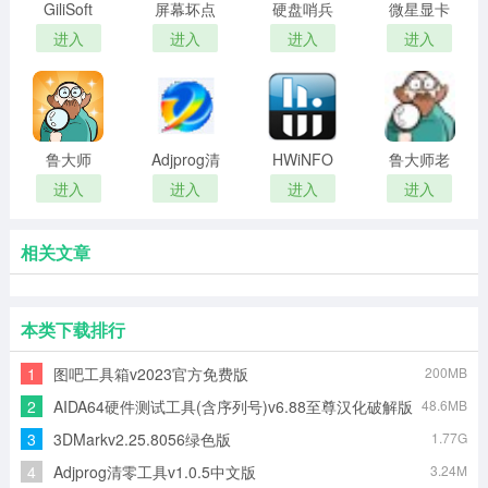
GiliSoft
屏幕坏点
硬盘哨兵
微星显卡
USB
检测软件
(磁盘检测
超频工具
进入
进入
进入
进入
Lock(USB
(Defpix)
软件)
(MSI
接口加密
Afterburner)
工具)
鲁大师
Adjprog清
HWiNFO
鲁大师老
2020
零工具
硬件检测
版本[免升
进入
进入
进入
进入
工具
级]
相关文章
本类下载排行
1
图吧工具箱v2023官方免费版
200MB
2
AIDA64硬件测试工具(含序列号)v6.88至尊汉化破解版
48.6MB
3
3DMarkv2.25.8056绿色版
1.77G
4
Adjprog清零工具v1.0.5中文版
3.24M