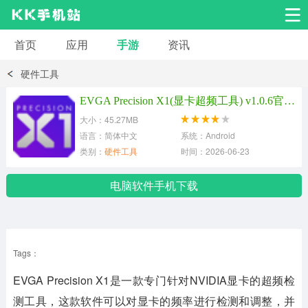
首页
应用
手游
资讯
安卓应用
安卓游戏
硬件工具
系统工具
交友聊天
影音播放
EVGA Precision X1(显卡超频工具) v1.0.6官方版
大小：45.27MB
小说漫画
学习教育
效率办公
语言：简体中文
系统：Android
类别：
硬件工具
时间：2026-06-23
拍摄美化
生活服务
浏览下载
电脑软件手机下载
运动健身
地图导航
网络购物
Tags：
金融理财
新闻资讯
游戏辅助
EVGA Precision X1是一款专门针对NVIDIA显卡的超频检
安卓其它
测工具，这款软件可以对显卡的频率进行检测和调整，并