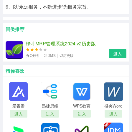
6、以“永远服务，不断进步”为服务宗旨。
同类推荐
绿叶MRP管理系统2024 v2历史版
进入
办公软件
24.5MB
v2历史版
猜你喜欢
爱番番
迅捷思维
WPS教育
盛央Word
导图
考试免费
批量打印
进入
进入
进入
进入
版
助手