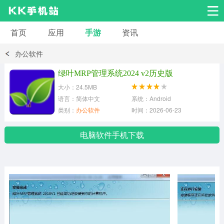
首页
应用
手游
资讯
安卓应用
安卓游戏
办公软件
系统工具
交友聊天
影音播放
绿叶MRP管理系统2024 v2历史版
大小：24.5MB
小说漫画
学习教育
效率办公
语言：简体中文
系统：Android
类别：
办公软件
时间：2026-06-23
拍摄美化
生活服务
浏览下载
电脑软件手机下载
运动健身
地图导航
网络购物
金融理财
新闻资讯
游戏辅助
安卓其它