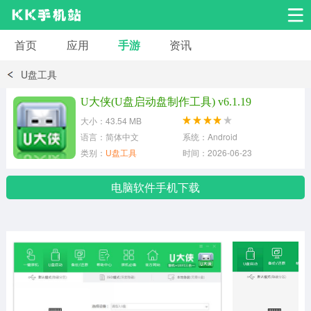
首页
应用
手游
资讯
安卓应用
安卓游戏
U盘工具
系统工具
交友聊天
影音播放
U大侠(U盘启动盘制作工具) v6.1.19
大小：43.54 MB
小说漫画
学习教育
效率办公
语言：简体中文
系统：Android
类别：
U盘工具
时间：2026-06-23
拍摄美化
生活服务
浏览下载
电脑软件手机下载
运动健身
地图导航
网络购物
金融理财
新闻资讯
游戏辅助
安卓其它