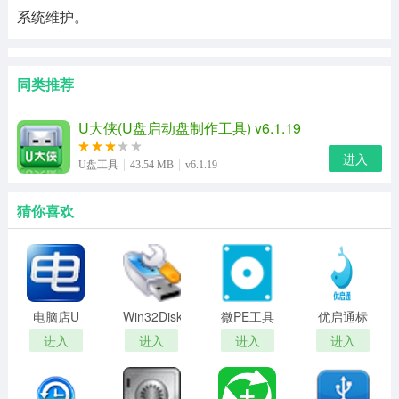
系统维护。
同类推荐
U大侠(U盘启动盘制作工具) v6.1.19
进入
U盘工具
43.54 MB
v6.1.19
猜你喜欢
电脑店U
Win32DiskImager(磁
微PE工具
优启通标
盘启动盘
盘映像工
箱
准版
进入
进入
进入
进入
制作工具
具)
(二合一纪
念版)