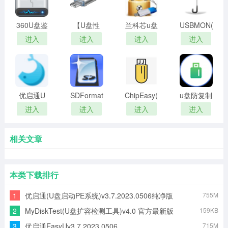
360U盘鉴
【U盘性
兰科芯u盘
USBMON(U
定工具
能检测工
加密工具
盘监控软
进入
进入
进入
进入
具】
件)
ChipGenius
优启通U
SDFormatter
ChipEasy(u
u盘防复制
盘启动盘
盘芯片检
软件系统
进入
进入
进入
进入
制作软件
测工具)
(U盘加密
软件)
相关文章
本类下载排行
1
优启通(U盘启动PE系统)v3.7.2023.0506纯净版
755M
2
MyDiskTest(U盘扩容检测工具)v4.0 官方最新版
159KB
3
优启通EasyUv3.7.2023.0506
715M