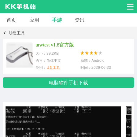
首页
应用
手游
资讯
安卓应用
安卓游戏
U盘工具
系统工具
交友聊天
影音播放
urwtest v1.8官方版
大小：39.2KB
小说漫画
学习教育
效率办公
语言：简体中文
系统：Android
类别：
U盘工具
时间：2026-06-23
拍摄美化
生活服务
浏览下载
电脑软件手机下载
运动健身
地图导航
网络购物
金融理财
新闻资讯
游戏辅助
安卓其它