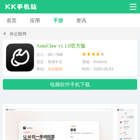
首页
应用
手游
资讯
安卓应用
安卓游戏
办公软件
系统工具
交友聊天
影音播放
AutoClaw v1.1.0官方版
大小：381.7MB
小说漫画
学习教育
效率办公
语言：简体中文
系统：Android
类别：
办公软件
时间：2026-06-23
拍摄美化
生活服务
浏览下载
电脑软件手机下载
运动健身
地图导航
网络购物
金融理财
新闻资讯
游戏辅助
安卓其它