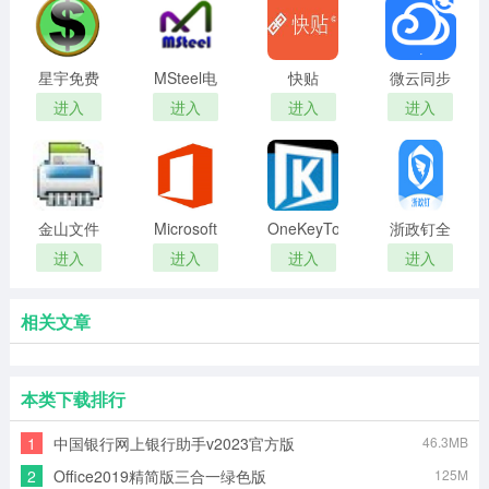
星宇免费
MSteel电
快贴
微云同步
记账软件
脑版
Windows
官方版
进入
进入
进入
进入
版
金山文件
Microsoft
OneKeyTools(PPT
浙政钉全
粉碎器
Office
插件)
新版
进入
进入
进入
进入
2013官方
完整版
相关文章
本类下载排行
1
中国银行网上银行助手v2023官方版
46.3MB
2
Office2019精简版三合一绿色版
125M