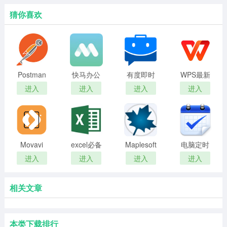
猜你喜欢
Postman
快马办公
有度即时
WPS最新
网页调试
正式版
通官方版
版PC端
进入
进入
进入
进入
工具
Movavi
excel必备
Maplesoft
电脑定时
PDFChef
工具箱破
Maple
提醒软件
进入
进入
进入
进入
解版
2019
Wise
Reminder
相关文章
本类下载排行