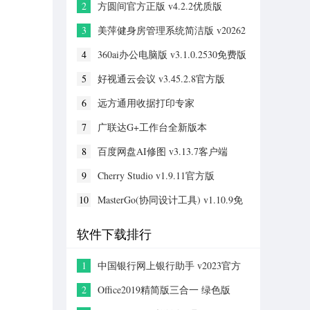
2
方圆间官方正版 v4.2.2优质版
3
美萍健身房管理系统简洁版 v20262
电脑版
4
360ai办公电脑版 v3.1.0.2530免费版
5
好视通云会议 v3.45.2.8官方版
6
远方通用收据打印专家
v20190325PC版
7
广联达G+工作台全新版本
v5.2.56.6275专业版
8
百度网盘AI修图 v3.13.7客户端
9
Cherry Studio v1.9.11官方版
10
MasterGo(协同设计工具) v1.10.9免
费版
软件下载排行
1
中国银行网上银行助手 v2023官方
版
2
Office2019精简版三合一 绿色版