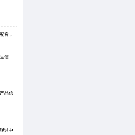
配音，
品信
产品信
现过中