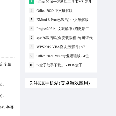
3
office 2016一键激活工具(KMS GUI
ELDI) v11.1.2绿色版
4
Office 2020 中文破解版
5
XMind 8 Pro(已激活) 中文破解版
6
Project2021中文破解版 (附激活工
具)
7
spss26激活码(含安装教程+许可证代
码) v26.0 中文破解版
8
WPS2019 VBA模块(宏插件) v7.1
9
Office 2021 Visio专业增强版 64位
+32位中文破解版
定字幕
10
tv盒子助手下载_TVBOX盒子
V3.9.46绿色版
关注KK手机站(安卓游戏应用)
)。
)。
每行字幕