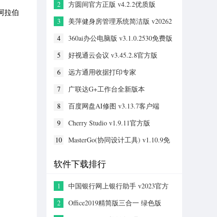
2
方圆间官方正版 v4.2.2优质版
阿拉伯
3
美萍健身房管理系统简洁版 v20262
电脑版
4
360ai办公电脑版 v3.1.0.2530免费版
5
好视通云会议 v3.45.2.8官方版
6
远方通用收据打印专家
v20190325PC版
7
广联达G+工作台全新版本
v5.2.56.6275专业版
8
百度网盘AI修图 v3.13.7客户端
9
Cherry Studio v1.9.11官方版
10
MasterGo(协同设计工具) v1.10.9免
费版
软件下载排行
1
中国银行网上银行助手 v2023官方
版
2
Office2019精简版三合一 绿色版